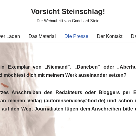
Vorsicht Steinschlag!
Der Webauftritt von Godehard Stein
er Laden
Das Material
Die Presse
Der Kontakt
D
in Exemplar von „Niemand“, „Daneben“ oder „Aberhub
d möchtest dich mit meinem Werk auseinander setzen?
urzes Anschreiben des Redakteurs oder Bloggers per E
 an meinen Verlag (autorenservices@bod.de) und schon 
auf den Weg. Journalisten fügen dem Anschreiben bitte 