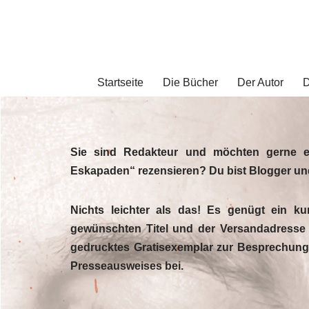
Zum
Inhalt
springen
Startseite
Die Bücher
Der Autor
D
Sie sind Redakteur und möchten gerne e
Eskapaden“ rezensieren? Du bist Blogger un
Nichts leichter als das! Es genügt ein k
gewünschten Titel und der Versandadresse
gedrucktes Gratisexemplar zur Besprechung 
Presseausweises bei.